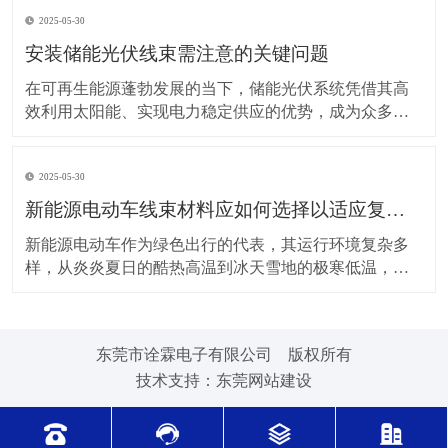
上，对新能源电动车线束进行科学合理的维护保养，能
2025-05-30
让车辆运行更稳定、安全，还能延长其使用寿命。 日常
驾驶习惯对线束的影响不容小觑。平稳驾驶是维护线束
安装储能光伏线束需注意的关键问题
的基
在可再生能源蓬勃发展的当下，储能光伏系统凭借其高
效利用太阳能、实现电力稳定供应的优势，成为众多领
域的重要选择。而储能光伏线束作为系统中电力与信号
传输的“脉络”，其安装质量直接关系到整个系统的性能与
2025-05-30
安全。因此，在安装储能光伏线束时，有许多问题需要
格外留意。 安装前的准备工作至关重要。在开始安装前
新能源电动车线束材料应如何选择以适应复杂的环境温度范围？
新能源电动车作为绿色出行的代表，其运行环境复杂多
样，从炎炎夏日的酷热高温到冰天雪地的极寒低温，车
辆各部件都面临着严峻考验，线束材料的选择尤为关
键。合适的新能源电动车线束材料能够在复杂的环境温
度范围内保持良好的性能，确保车辆稳定运行。 在高温
东莞市诠霖电子有限公司 版权所有
环境下，新能源电动车的电池、电机等部件工作时会散
技术支持：
东莞网站建设
发大量