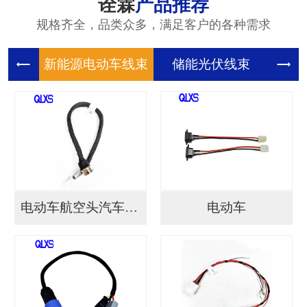
诠霖
产品推荐
规格齐全，品类众多，满足客户的各种需求
新能源电
储能光伏
储
电动车航空头汽车连接...
电动车