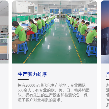
生产实力雄厚
拥有20000㎡现代化生产基地，专业团队
天
600余人，有专业的欧、美、日、韩外销团
通
队。拥有先进的生产设备和检测设备，保
管
证了客户对量与质的需求。