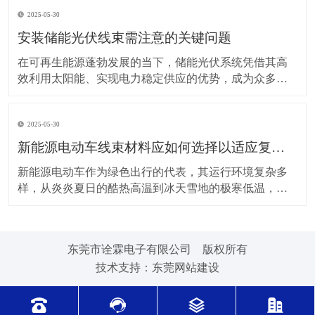
上，对新能源电动车线束进行科学合理的维护保养，能
2025-05-30
让车辆运行更稳定、安全，还能延长其使用寿命。 日常
驾驶习惯对线束的影响不容小觑。平稳驾驶是维护线束
安装储能光伏线束需注意的关键问题
的基
在可再生能源蓬勃发展的当下，储能光伏系统凭借其高
效利用太阳能、实现电力稳定供应的优势，成为众多领
域的重要选择。而储能光伏线束作为系统中电力与信号
传输的“脉络”，其安装质量直接关系到整个系统的性能与
2025-05-30
安全。因此，在安装储能光伏线束时，有许多问题需要
格外留意。 安装前的准备工作至关重要。在开始安装前
新能源电动车线束材料应如何选择以适应复杂的环境温度范围？
新能源电动车作为绿色出行的代表，其运行环境复杂多
样，从炎炎夏日的酷热高温到冰天雪地的极寒低温，车
辆各部件都面临着严峻考验，线束材料的选择尤为关
键。合适的新能源电动车线束材料能够在复杂的环境温
度范围内保持良好的性能，确保车辆稳定运行。 在高温
东莞市诠霖电子有限公司 版权所有
环境下，新能源电动车的电池、电机等部件工作时会散
技术支持：
东莞网站建设
发大量