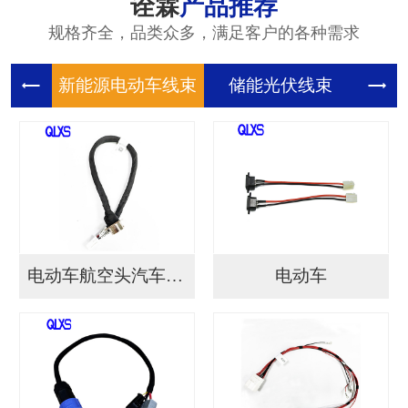
诠霖
产品推荐
规格齐全，品类众多，满足客户的各种需求
新能源电
储能光伏
储
电动车航空头汽车连接...
电动车