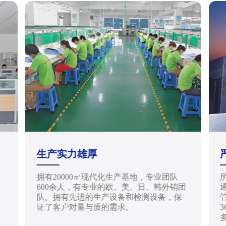
生产实力雄厚
拥有20000㎡现代化生产基地，专业团队
天
600余人，有专业的欧、美、日、韩外销团
通
队。拥有先进的生产设备和检测设备，保
管
证了客户对量与质的需求。