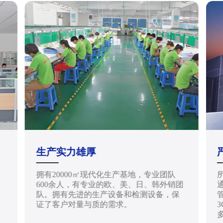
生产实力雄厚
拥有20000㎡现代化生产基地，专业团队
天
600余人，有专业的欧、美、日、韩外销团
通
队。拥有先进的生产设备和检测设备，保
管
证了客户对量与质的需求。