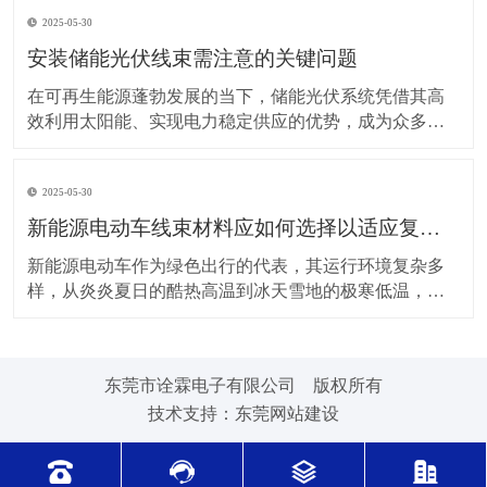
上，对新能源电动车线束进行科学合理的维护保养，能
2025-05-30
让车辆运行更稳定、安全，还能延长其使用寿命。 日常
驾驶习惯对线束的影响不容小觑。平稳驾驶是维护线束
安装储能光伏线束需注意的关键问题
的基
在可再生能源蓬勃发展的当下，储能光伏系统凭借其高
效利用太阳能、实现电力稳定供应的优势，成为众多领
域的重要选择。而储能光伏线束作为系统中电力与信号
传输的“脉络”，其安装质量直接关系到整个系统的性能与
2025-05-30
安全。因此，在安装储能光伏线束时，有许多问题需要
格外留意。 安装前的准备工作至关重要。在开始安装前
新能源电动车线束材料应如何选择以适应复杂的环境温度范围？
新能源电动车作为绿色出行的代表，其运行环境复杂多
样，从炎炎夏日的酷热高温到冰天雪地的极寒低温，车
辆各部件都面临着严峻考验，线束材料的选择尤为关
键。合适的新能源电动车线束材料能够在复杂的环境温
度范围内保持良好的性能，确保车辆稳定运行。 在高温
东莞市诠霖电子有限公司 版权所有
环境下，新能源电动车的电池、电机等部件工作时会散
技术支持：
东莞网站建设
发大量