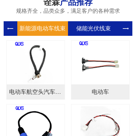
诠霖
产品推荐
规格齐全，品类众多，满足客户的各种需求
新能源电
储能光伏
储
电动车航空头汽车连接...
电动车