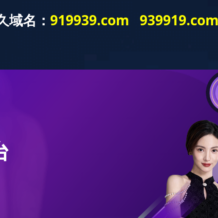
储能
九游（中
首
走进
新能源九游（中国）
产品
应用
新闻
连接
站式服务
页
诠霖
一站式服务官方网站
中心
领域
中心
线
站
务官方网
储能光伏九游（中国）一站式服务官方网站
技有限公司。公司成立于 2008 年 8 月份，座落 于“世界
技有限公司。公司成立于 2008 年 8 月份，座落 于“世界
构
题
九游平台