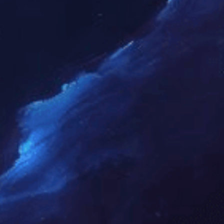
新能源九游（中国）一站式服务官方网站
选购新能源电动车九游（中国）一站式服务官方网
新能源电动车九游（中国）一站式服务官方网站设
新能源电动车九游（中国）一站式服务官方网站的质
新能源电动车九游（中国）一站式服务官方网站材料应如何选
安装储能光伏九游（中国）一站式服务官方网站
关于新能源电动车九游（中国）一站式服务官方