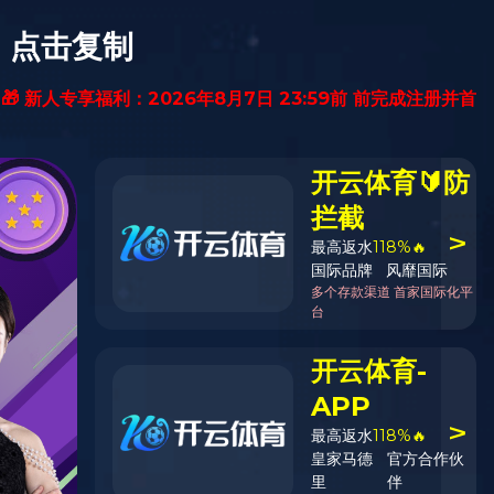
国）一
13926824726


官方网