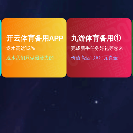
电气系统图纸，清楚了解九游（中国）一站式服务官方网站的走向
了如指掌，才能确保安装过程有条不紊。同时，要对九游（中国）
接器是否匹配且无损坏。任何微小的瑕疵都可能在后续使用中引发
全。
过程中的重要环节。九游（中国）一站式服务官方网站应按照规定
线夹、扎带等固定件，将九游（中国）一站式服务官方网站牢固地
式服务官方网站的绝缘层，过松则无法起到固定作用，导致九游（
安全隐患。此外，要注意九游（中国）一站式服务官方网站的弯曲
或绝缘层破裂，影响九游（中国）一站式服务官方网站的正常使用