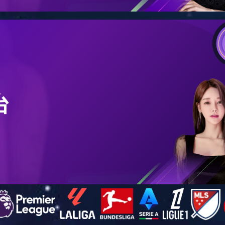
务官方网站时要注意的一些问题
05-23
市场的主流选择。而九游（中国）一站式服务官方网站作为电动车电
在安装
时，有许多关键
新能源电动车九游（中国）一站式服务官方网站