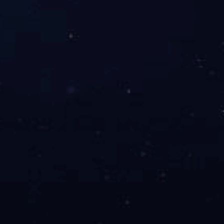
中国）一站式服务官方网站
中国）一站式服务官方网站
中国）一站式服务官方网站