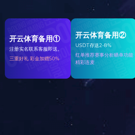
安装前的准备工作不容忽视。安装人员必须熟悉车辆的
口的功能。这就如同绘制一幅精密的地图，只有对整体布局
进行仔细检查，查看线芯是否有破损、绝缘层是否完好、连
损可能导致短路，绝缘层损坏则可能引发漏电，威胁行车安
九游（中国）一站式服务官方网站的固定与布线是安装
免与车辆的其他部件发生干涉。在安装过程中，要合理使用
和扎带的松紧度要适中，过紧可能会损伤九游（中国）一站
方网站在车辆行驶过程中晃动，与其他部件摩擦，从而引发
曲。过度弯曲会使线芯受到过大的应力，可能导致线芯断裂