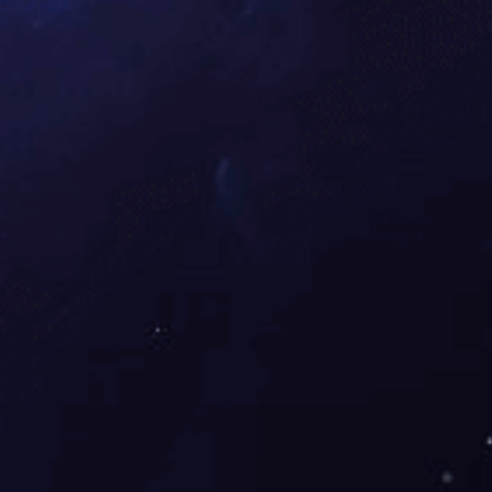
接器和线芯的端子清
因振动而松动。同
胶套等，避免水分和
性等。使用专业的检
工况下九游（中国）
切不可抱有侥幸心
全。安装人员必须以