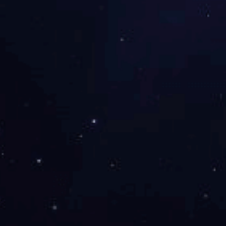

公司地址：
东莞虎门镇北栅河潭岗路6号


