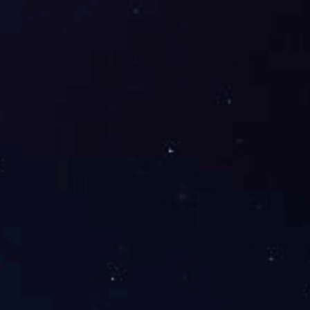
、稳定运行提供坚实
径规划来减少九游
站的晃动和磨损？
中国）一站式服务官方网站
）一站式服务官方网站