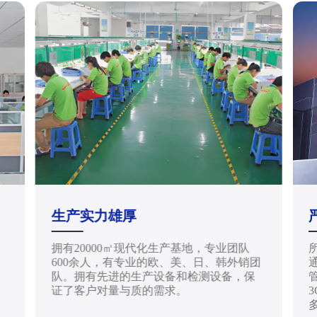
生产实力雄厚
拥有20000㎡现代化生产基地，专业团队
天
600余人，有专业的欧、美、日、韩外销团
通
队。拥有先进的生产设备和检测设备，保
管
证了客户对量与质的需求。