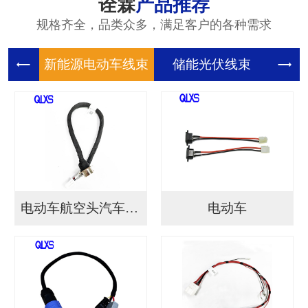
诠霖
产品推荐
规格齐全，品类众多，满足客户的各种需求
新能源电
储能光伏
储
电动车航空头汽车连接...
电动车