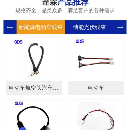
诠霖
产品推荐
规格齐全，品类众多，满足客户的各种需求
新能源电
储能光伏
储
电动车航空头汽车连接...
电动车