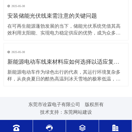
上，对新能源电动车线束进行科学合理的维护保养，能
2025-05-30
让车辆运行更稳定、安全，还能延长其使用寿命。 日常
驾驶习惯对线束的影响不容小觑。平稳驾驶是维护线束
安装储能光伏线束需注意的关键问题
的基
在可再生能源蓬勃发展的当下，储能光伏系统凭借其高
效利用太阳能、实现电力稳定供应的优势，成为众多领
域的重要选择。而储能光伏线束作为系统中电力与信号
传输的“脉络”，其安装质量直接关系到整个系统的性能与
2025-05-30
安全。因此，在安装储能光伏线束时，有许多问题需要
格外留意。 安装前的准备工作至关重要。在开始安装前
新能源电动车线束材料应如何选择以适应复杂的环境温度范围？
新能源电动车作为绿色出行的代表，其运行环境复杂多
样，从炎炎夏日的酷热高温到冰天雪地的极寒低温，车
辆各部件都面临着严峻考验，线束材料的选择尤为关
键。合适的新能源电动车线束材料能够在复杂的环境温
度范围内保持良好的性能，确保车辆稳定运行。 在高温
东莞市诠霖电子有限公司 版权所有
环境下，新能源电动车的电池、电机等部件工作时会散
技术支持：
东莞网站建设
发大量