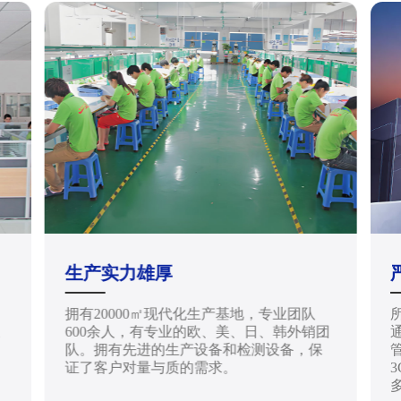
生产实力雄厚
拥有20000㎡现代化生产基地，专业团队
天
600余人，有专业的欧、美、日、韩外销团
通
队。拥有先进的生产设备和检测设备，保
管
证了客户对量与质的需求。