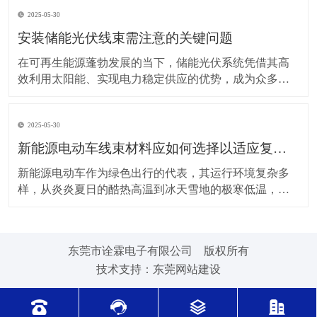
上，对新能源电动车线束进行科学合理的维护保养，能
2025-05-30
让车辆运行更稳定、安全，还能延长其使用寿命。 日常
驾驶习惯对线束的影响不容小觑。平稳驾驶是维护线束
安装储能光伏线束需注意的关键问题
的基
在可再生能源蓬勃发展的当下，储能光伏系统凭借其高
效利用太阳能、实现电力稳定供应的优势，成为众多领
域的重要选择。而储能光伏线束作为系统中电力与信号
传输的“脉络”，其安装质量直接关系到整个系统的性能与
2025-05-30
安全。因此，在安装储能光伏线束时，有许多问题需要
格外留意。 安装前的准备工作至关重要。在开始安装前
新能源电动车线束材料应如何选择以适应复杂的环境温度范围？
新能源电动车作为绿色出行的代表，其运行环境复杂多
样，从炎炎夏日的酷热高温到冰天雪地的极寒低温，车
辆各部件都面临着严峻考验，线束材料的选择尤为关
键。合适的新能源电动车线束材料能够在复杂的环境温
度范围内保持良好的性能，确保车辆稳定运行。 在高温
东莞市诠霖电子有限公司 版权所有
环境下，新能源电动车的电池、电机等部件工作时会散
技术支持：
东莞网站建设
发大量