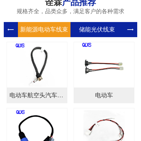
诠霖
产品推荐
规格齐全，品类众多，满足客户的各种需求
新能源电
储能光伏
储
电动车航空头汽车连接...
电动车