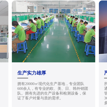
生产实力雄厚
拥有20000㎡现代化生产基地，专业团队
天
600余人，有专业的欧、美、日、韩外销团
通
队。拥有先进的生产设备和检测设备，保
管
证了客户对量与质的需求。