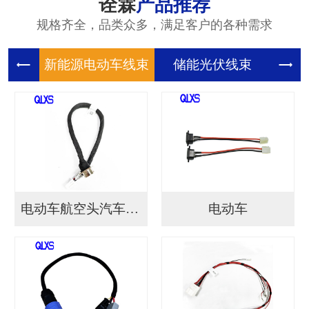
诠霖
产品推荐
规格齐全，品类众多，满足客户的各种需求
新能源电
储能光伏
储
电动车航空头汽车连接...
电动车