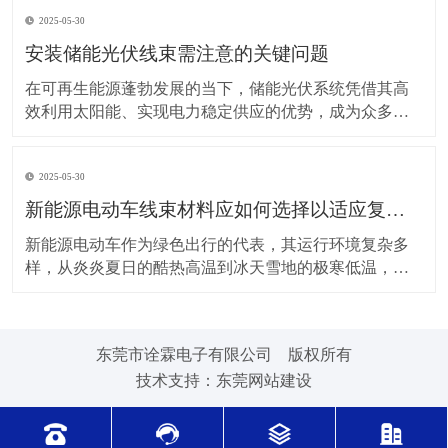
上，对新能源电动车线束进行科学合理的维护保养，能
2025-05-30
让车辆运行更稳定、安全，还能延长其使用寿命。 日常
驾驶习惯对线束的影响不容小觑。平稳驾驶是维护线束
安装储能光伏线束需注意的关键问题
的基
在可再生能源蓬勃发展的当下，储能光伏系统凭借其高
效利用太阳能、实现电力稳定供应的优势，成为众多领
域的重要选择。而储能光伏线束作为系统中电力与信号
传输的“脉络”，其安装质量直接关系到整个系统的性能与
2025-05-30
安全。因此，在安装储能光伏线束时，有许多问题需要
格外留意。 安装前的准备工作至关重要。在开始安装前
新能源电动车线束材料应如何选择以适应复杂的环境温度范围？
新能源电动车作为绿色出行的代表，其运行环境复杂多
样，从炎炎夏日的酷热高温到冰天雪地的极寒低温，车
辆各部件都面临着严峻考验，线束材料的选择尤为关
键。合适的新能源电动车线束材料能够在复杂的环境温
度范围内保持良好的性能，确保车辆稳定运行。 在高温
东莞市诠霖电子有限公司 版权所有
环境下，新能源电动车的电池、电机等部件工作时会散
技术支持：
东莞网站建设
发大量