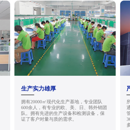
生产实力雄厚
拥有20000㎡现代化生产基地，专业团队
天
600余人，有专业的欧、美、日、韩外销团
通
队。拥有先进的生产设备和检测设备，保
管
证了客户对量与质的需求。