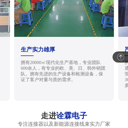
生产实力雄厚
拥有20000㎡现代化生产基地，专业团队
天
600余人，有专业的欧、美、日、韩外销团
通
队。拥有先进的生产设备和检测设备，保
管
证了客户对量与质的需求。
走进
诠霖电子
专注连接器以及新能源连接线束实力厂家