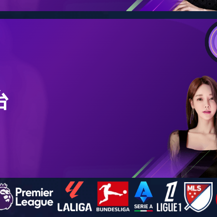
->
->
->
产品中心
换电类九游（中国）一站式服务官方网站
锂电