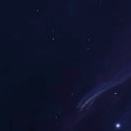
电子九游（中国）一站式服
务官方网站
2+4母
汽车九游（中国）一站式服
务官方网站
智能家居/机器人九游（中
国）一站式服务官方网站
无人机/航模配线