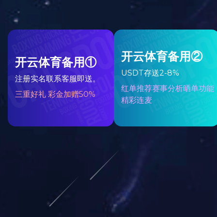
储能连接器
线对线连接器九游（中国）
一站式服务官方网站
线对板连接器九游（中国）
一站式服务官方网站
相关产品指引
插板式连接器九游（中国）
一站式服务官方网站