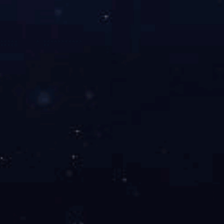
九游平台
线对线连接器九游（
企业形象
线对板连接器九游（
合作伙伴
插板式连接器九游（
...
应用领域
新闻中心
光伏储能
公司动态
新能源汽车/充电桩
行业资讯
无人机航模
常见问题
医疗行业
智能制造
机器人