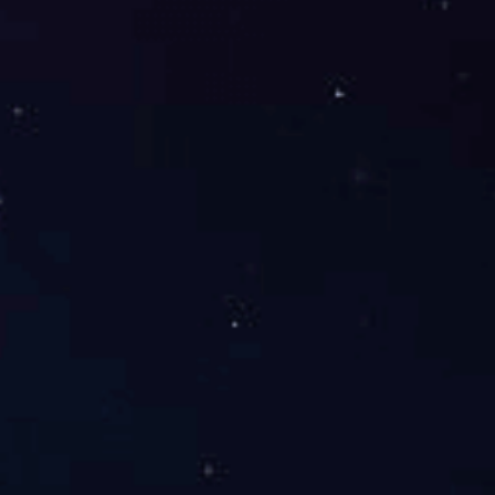
中国）一站式服务官方网站
）一站式服务官方网站