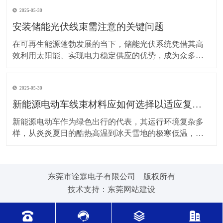
上，对新能源电动车线束进行科学合理的维护保养，能
2025-05-30
让车辆运行更稳定、安全，还能延长其使用寿命。 日常
驾驶习惯对线束的影响不容小觑。平稳驾驶是维护线束
安装储能光伏线束需注意的关键问题
的基
在可再生能源蓬勃发展的当下，储能光伏系统凭借其高
效利用太阳能、实现电力稳定供应的优势，成为众多领
域的重要选择。而储能光伏线束作为系统中电力与信号
传输的“脉络”，其安装质量直接关系到整个系统的性能与
2025-05-30
安全。因此，在安装储能光伏线束时，有许多问题需要
格外留意。 安装前的准备工作至关重要。在开始安装前
新能源电动车线束材料应如何选择以适应复杂的环境温度范围？
新能源电动车作为绿色出行的代表，其运行环境复杂多
样，从炎炎夏日的酷热高温到冰天雪地的极寒低温，车
辆各部件都面临着严峻考验，线束材料的选择尤为关
键。合适的新能源电动车线束材料能够在复杂的环境温
度范围内保持良好的性能，确保车辆稳定运行。 在高温
东莞市诠霖电子有限公司 版权所有
环境下，新能源电动车的电池、电机等部件工作时会散
技术支持：
东莞网站建设
发大量