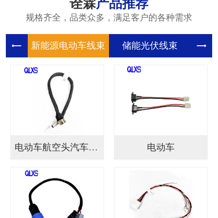
诠霖
产品推荐
规格齐全，品类众多，满足客户的各种需求
新能源电
储能光伏
储
电动车航空头汽车连接...
电动车