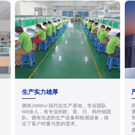
生产实力雄厚
拥有20000㎡现代化生产基地，专业团队
天
600余人，有专业的欧、美、日、韩外销团
通
队。拥有先进的生产设备和检测设备，保
管
证了客户对量与质的需求。