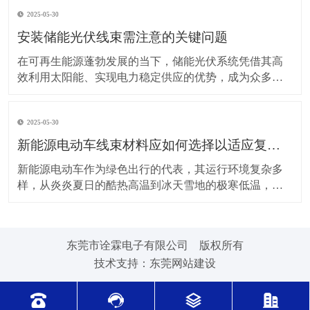
上，对新能源电动车线束进行科学合理的维护保养，能
2025-05-30
让车辆运行更稳定、安全，还能延长其使用寿命。 日常
驾驶习惯对线束的影响不容小觑。平稳驾驶是维护线束
安装储能光伏线束需注意的关键问题
的基
在可再生能源蓬勃发展的当下，储能光伏系统凭借其高
效利用太阳能、实现电力稳定供应的优势，成为众多领
域的重要选择。而储能光伏线束作为系统中电力与信号
传输的“脉络”，其安装质量直接关系到整个系统的性能与
2025-05-30
安全。因此，在安装储能光伏线束时，有许多问题需要
格外留意。 安装前的准备工作至关重要。在开始安装前
新能源电动车线束材料应如何选择以适应复杂的环境温度范围？
新能源电动车作为绿色出行的代表，其运行环境复杂多
样，从炎炎夏日的酷热高温到冰天雪地的极寒低温，车
辆各部件都面临着严峻考验，线束材料的选择尤为关
键。合适的新能源电动车线束材料能够在复杂的环境温
度范围内保持良好的性能，确保车辆稳定运行。 在高温
东莞市诠霖电子有限公司 版权所有
环境下，新能源电动车的电池、电机等部件工作时会散
技术支持：
东莞网站建设
发大量