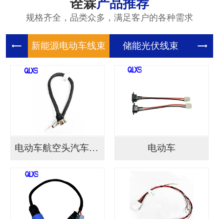
诠霖
产品推荐
规格齐全，品类众多，满足客户的各种需求
新能源电
储能光伏
储
电动车航空头汽车连接...
电动车