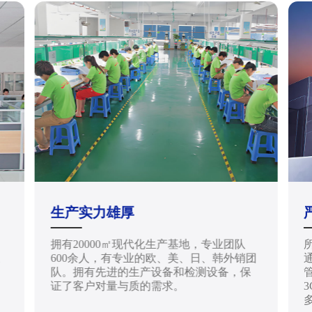
生产实力雄厚
拥有20000㎡现代化生产基地，专业团队
天
600余人，有专业的欧、美、日、韩外销团
通
队。拥有先进的生产设备和检测设备，保
管
证了客户对量与质的需求。