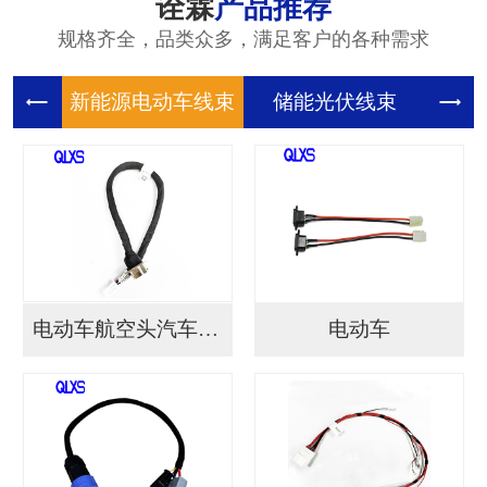
诠霖
产品推荐
规格齐全，品类众多，满足客户的各种需求
新能源电
储能光伏
储
电动车航空头汽车连接...
电动车