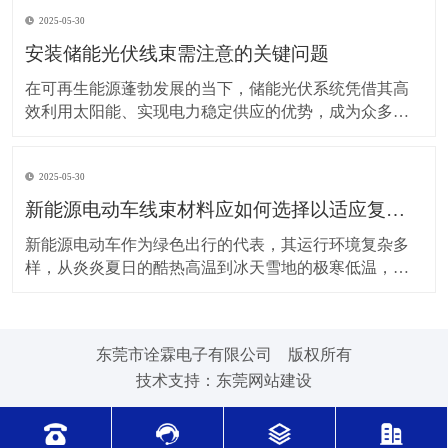
上，对新能源电动车线束进行科学合理的维护保养，能
2025-05-30
让车辆运行更稳定、安全，还能延长其使用寿命。 日常
驾驶习惯对线束的影响不容小觑。平稳驾驶是维护线束
安装储能光伏线束需注意的关键问题
的基
在可再生能源蓬勃发展的当下，储能光伏系统凭借其高
效利用太阳能、实现电力稳定供应的优势，成为众多领
域的重要选择。而储能光伏线束作为系统中电力与信号
传输的“脉络”，其安装质量直接关系到整个系统的性能与
2025-05-30
安全。因此，在安装储能光伏线束时，有许多问题需要
格外留意。 安装前的准备工作至关重要。在开始安装前
新能源电动车线束材料应如何选择以适应复杂的环境温度范围？
新能源电动车作为绿色出行的代表，其运行环境复杂多
样，从炎炎夏日的酷热高温到冰天雪地的极寒低温，车
辆各部件都面临着严峻考验，线束材料的选择尤为关
键。合适的新能源电动车线束材料能够在复杂的环境温
度范围内保持良好的性能，确保车辆稳定运行。 在高温
东莞市诠霖电子有限公司 版权所有
环境下，新能源电动车的电池、电机等部件工作时会散
技术支持：
东莞网站建设
发大量