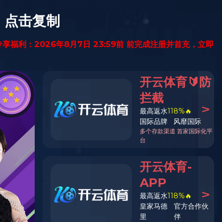
国）一
13926824726


官方网