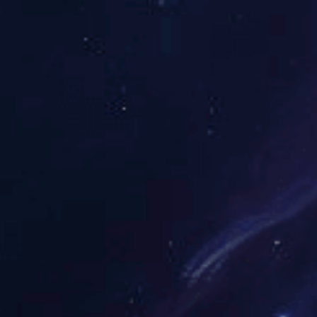
一站式服务官方网站
电子九游（中国）一站式服
务官方网站
汽车九游（中国）一站式服
务官方网站
智能家居/机器人九游（中
国）一站式服务官方网站