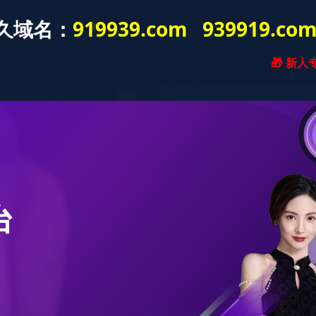
储能
九游（中
首
走进
新能源九游（中国）
产品
应用
新闻
连接
站式服务
页
诠霖
一站式服务官方网站
中心
领域
中心
线
站
务官方网
储能光伏九游（中国）一站式服务官方网站
技有限公司。公司成立于 2008 年 8 月份，座落 于“世界
技有限公司。公司成立于 2008 年 8 月份，座落 于“世界
构
题
九游平台