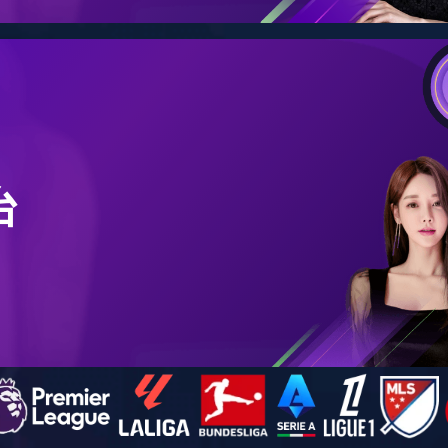
->
->
->
产品中心
储能光伏九游（中国）一站式服务官方网站
D