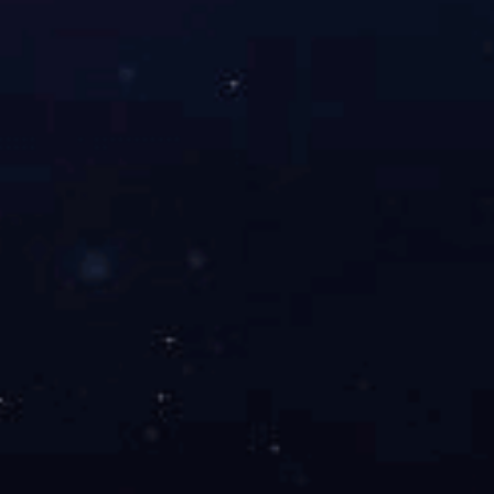
组织架构
储能连接器
九游平台
线对线连接器九游（
企业形象
线对板连接器九游（
合作伙伴
插板式连接器九游（
...
应用领域
新闻中心
光伏储能
公司动态
新能源汽车/充电桩
行业资讯
无人机航模
常见问题
医疗行业
智能制造
机器人