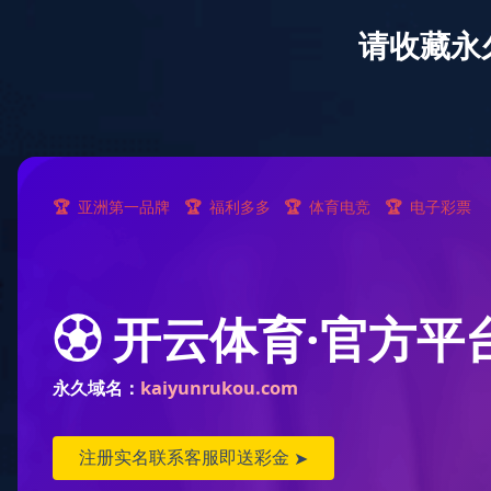
诠霖电子
专注新能源连接九游（中国）一站式服
站厂家
走进诠霖电子
新闻中心
九游平台是一家自主研发、生产和销售连接器及 连接线的现代化高科
九游平台是一家自主研发、生产和销售连接器及 连接线的现代化高科
工厂”之称的东莞市虎门镇，交通十分便利。
工厂”之称的东莞市虎门镇，交通十分便利。
公司简介
公司动态
企业文化
行业资讯
组织架
常见问
企业形象
合作伙伴