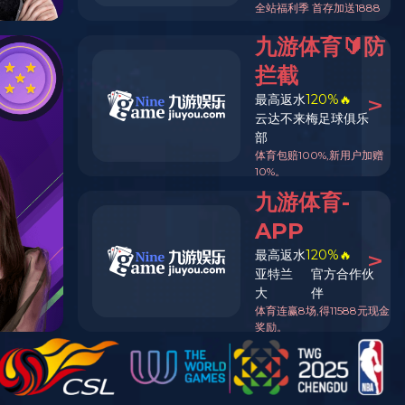
C头电源线
DC头电源线
全国服务热线
阿里店铺
0769-38866368
139-2682-4726
阿里店铺