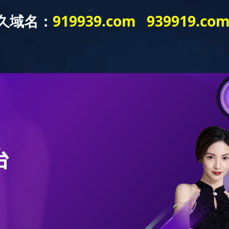
储能
九游（中
首
走进
新能源九游（中国）
产品
应用
新闻
连接
站式服务
页
诠霖
一站式服务官方网站
中心
领域
中心
线
站
务官方网
储能光伏九游（中国）一站式服务官方网站
技有限公司。公司成立于 2008 年 8 月份，座落 于“世界
技有限公司。公司成立于 2008 年 8 月份，座落 于“世界
构
题
九游平台