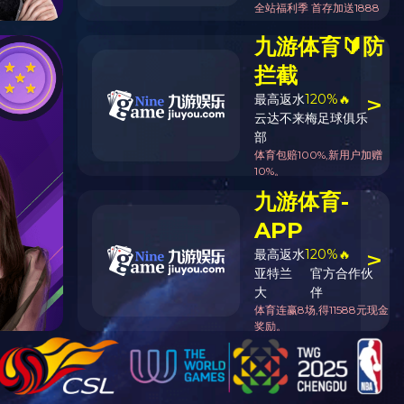
阿里店铺
阿里店铺
电话
手机站
公众号