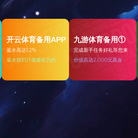
机器人九游（中国）一站式服务官方网站
游（中国）一站式服务官方网站]
走进诠霖
产品中心
公司简介
新能源电动车九游（