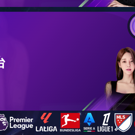
中国）一站式服务官方网站