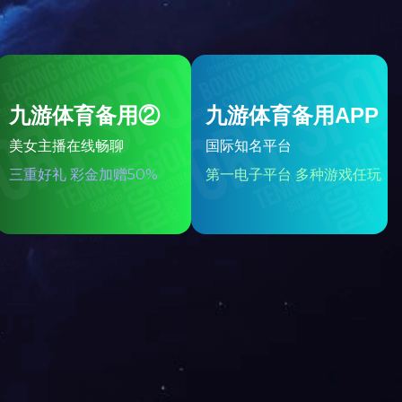
[返回栏目首页]
中国）一站式服务官方网站