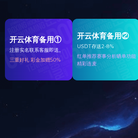
[上一页:机器手臂九游（中国）一站式服务官方网站]
[下一页:机器人九
诠霖电子
QUANLIN ELECTRONICS