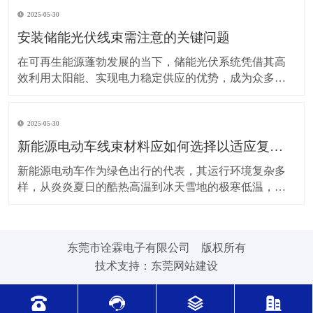
上，对新能源电动车线束进行科学合理的维护保养，能
2025-05-30
让车辆运行更稳定、安全，还能延长其使用寿命。 日常
驾驶习惯对线束的影响不容小觑。平稳驾驶是维护线束
安装储能光伏线束需注意的关键问题
的基
在可再生能源蓬勃发展的当下，储能光伏系统凭借其高
效利用太阳能、实现电力稳定供应的优势，成为众多领
域的重要选择。而储能光伏线束作为系统中电力与信号
传输的“脉络”，其安装质量直接关系到整个系统的性能与
2025-05-30
安全。因此，在安装储能光伏线束时，有许多问题需要
格外留意。 安装前的准备工作至关重要。在开始安装前
新能源电动车线束材料应如何选择以适应复杂的环境温度范围？
新能源电动车作为绿色出行的代表，其运行环境复杂多
样，从炎炎夏日的酷热高温到冰天雪地的极寒低温，车
辆各部件都面临着严峻考验，线束材料的选择尤为关
键。合适的新能源电动车线束材料能够在复杂的环境温
度范围内保持良好的性能，确保车辆稳定运行。 在高温
东莞市诠霖电子有限公司 版权所有
环境下，新能源电动车的电池、电机等部件工作时会散
技术支持：
东莞网站建设
发大量