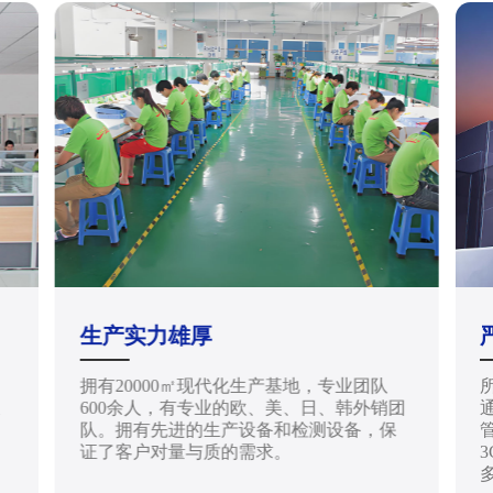
生产实力雄厚
拥有20000㎡现代化生产基地，专业团队
天
600余人，有专业的欧、美、日、韩外销团
通
队。拥有先进的生产设备和检测设备，保
管
证了客户对量与质的需求。