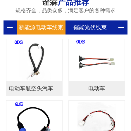
诠霖
产品推荐
规格齐全，品类众多，满足客户的各种需求
新能源电
储能光伏
储
电动车航空头汽车连接...
电动车