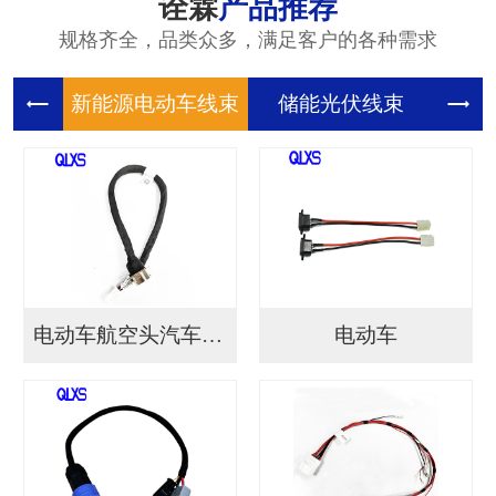
诠霖
产品推荐
规格齐全，品类众多，满足客户的各种需求
新能源电
储能光伏
储
电动车航空头汽车连接...
电动车