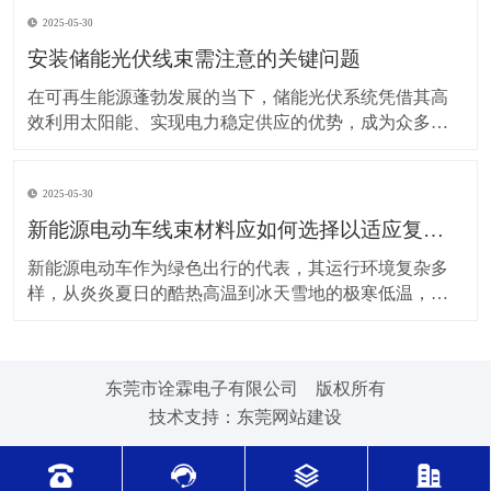
上，对新能源电动车线束进行科学合理的维护保养，能
2025-05-30
让车辆运行更稳定、安全，还能延长其使用寿命。 日常
驾驶习惯对线束的影响不容小觑。平稳驾驶是维护线束
安装储能光伏线束需注意的关键问题
的基
在可再生能源蓬勃发展的当下，储能光伏系统凭借其高
效利用太阳能、实现电力稳定供应的优势，成为众多领
域的重要选择。而储能光伏线束作为系统中电力与信号
传输的“脉络”，其安装质量直接关系到整个系统的性能与
2025-05-30
安全。因此，在安装储能光伏线束时，有许多问题需要
格外留意。 安装前的准备工作至关重要。在开始安装前
新能源电动车线束材料应如何选择以适应复杂的环境温度范围？
新能源电动车作为绿色出行的代表，其运行环境复杂多
样，从炎炎夏日的酷热高温到冰天雪地的极寒低温，车
辆各部件都面临着严峻考验，线束材料的选择尤为关
键。合适的新能源电动车线束材料能够在复杂的环境温
度范围内保持良好的性能，确保车辆稳定运行。 在高温
东莞市诠霖电子有限公司 版权所有
环境下，新能源电动车的电池、电机等部件工作时会散
技术支持：
东莞网站建设
发大量