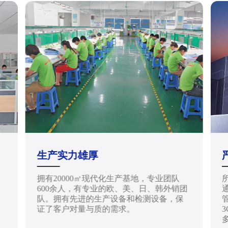
生产实力雄厚
拥有20000㎡现代化生产基地，专业团队
天
600余人，有专业的欧、美、日、韩外销团
通
队。拥有先进的生产设备和检测设备，保
管
证了客户对量与质的需求。