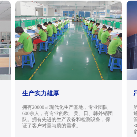
生产实力雄厚
拥有20000㎡现代化生产基地，专业团队
天
600余人，有专业的欧、美、日、韩外销团
通
队。拥有先进的生产设备和检测设备，保
管
证了客户对量与质的需求。