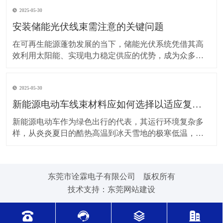
上，对新能源电动车线束进行科学合理的维护保养，能
2025-05-30
让车辆运行更稳定、安全，还能延长其使用寿命。 日常
驾驶习惯对线束的影响不容小觑。平稳驾驶是维护线束
安装储能光伏线束需注意的关键问题
的基
在可再生能源蓬勃发展的当下，储能光伏系统凭借其高
效利用太阳能、实现电力稳定供应的优势，成为众多领
域的重要选择。而储能光伏线束作为系统中电力与信号
传输的“脉络”，其安装质量直接关系到整个系统的性能与
2025-05-30
安全。因此，在安装储能光伏线束时，有许多问题需要
格外留意。 安装前的准备工作至关重要。在开始安装前
新能源电动车线束材料应如何选择以适应复杂的环境温度范围？
新能源电动车作为绿色出行的代表，其运行环境复杂多
样，从炎炎夏日的酷热高温到冰天雪地的极寒低温，车
辆各部件都面临着严峻考验，线束材料的选择尤为关
键。合适的新能源电动车线束材料能够在复杂的环境温
度范围内保持良好的性能，确保车辆稳定运行。 在高温
东莞市诠霖电子有限公司 版权所有
环境下，新能源电动车的电池、电机等部件工作时会散
技术支持：
东莞网站建设
发大量