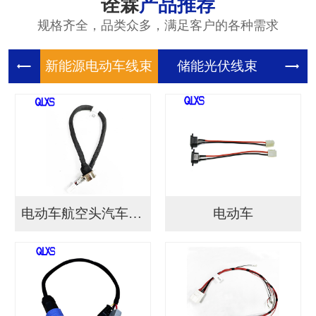
诠霖
产品推荐
规格齐全，品类众多，满足客户的各种需求
新能源电
储能光伏
储
电动车航空头汽车连接...
电动车