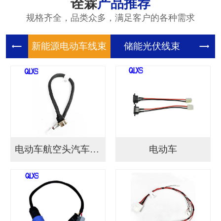
诠霖
产品推荐
规格齐全，品类众多，满足客户的各种需求
新能源电
储能光伏
储
电动车航空头汽车连接...
电动车