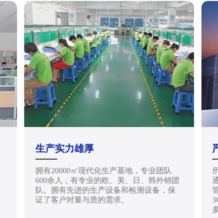
生产实力雄厚
拥有20000㎡现代化生产基地，专业团队
天
600余人，有专业的欧、美、日、韩外销团
通
队。拥有先进的生产设备和检测设备，保
管
证了客户对量与质的需求。