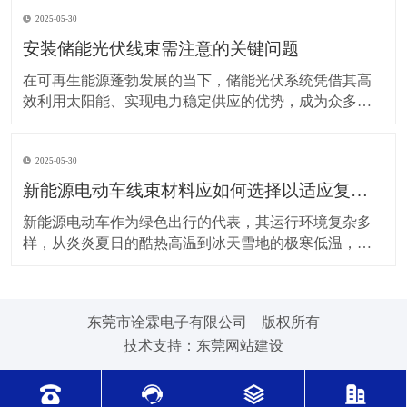
上，对新能源电动车线束进行科学合理的维护保养，能
2025-05-30
让车辆运行更稳定、安全，还能延长其使用寿命。 日常
驾驶习惯对线束的影响不容小觑。平稳驾驶是维护线束
安装储能光伏线束需注意的关键问题
的基
在可再生能源蓬勃发展的当下，储能光伏系统凭借其高
效利用太阳能、实现电力稳定供应的优势，成为众多领
域的重要选择。而储能光伏线束作为系统中电力与信号
传输的“脉络”，其安装质量直接关系到整个系统的性能与
2025-05-30
安全。因此，在安装储能光伏线束时，有许多问题需要
格外留意。 安装前的准备工作至关重要。在开始安装前
新能源电动车线束材料应如何选择以适应复杂的环境温度范围？
新能源电动车作为绿色出行的代表，其运行环境复杂多
样，从炎炎夏日的酷热高温到冰天雪地的极寒低温，车
辆各部件都面临着严峻考验，线束材料的选择尤为关
键。合适的新能源电动车线束材料能够在复杂的环境温
度范围内保持良好的性能，确保车辆稳定运行。 在高温
东莞市诠霖电子有限公司 版权所有
环境下，新能源电动车的电池、电机等部件工作时会散
技术支持：
东莞网站建设
发大量