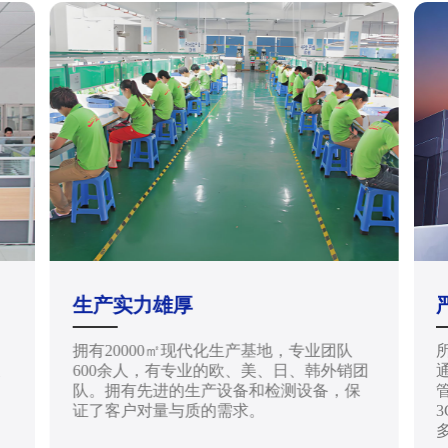
生产实力雄厚
拥有20000㎡现代化生产基地，专业团队
天
600余人，有专业的欧、美、日、韩外销团
通
队。拥有先进的生产设备和检测设备，保
管
证了客户对量与质的需求。