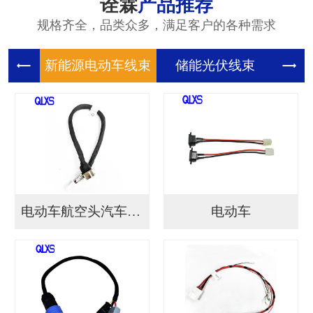
诠霖
产品推荐
规格齐全，品类众多，满足客户的各种需求
新能源电
储能光伏
储
电动车航空头汽车连接...
电动车