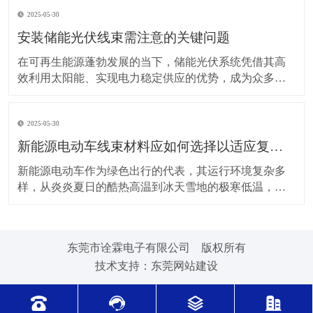
上，对新能源电动车线束进行科学合理的维护保养，能
2025-05-30
让车辆运行更稳定、安全，还能延长其使用寿命。 日常
驾驶习惯对线束的影响不容小觑。平稳驾驶是维护线束
安装储能光伏线束需注意的关键问题
的基
在可再生能源蓬勃发展的当下，储能光伏系统凭借其高
效利用太阳能、实现电力稳定供应的优势，成为众多领
域的重要选择。而储能光伏线束作为系统中电力与信号
传输的“脉络”，其安装质量直接关系到整个系统的性能与
2025-05-30
安全。因此，在安装储能光伏线束时，有许多问题需要
格外留意。 安装前的准备工作至关重要。在开始安装前
新能源电动车线束材料应如何选择以适应复杂的环境温度范围？
新能源电动车作为绿色出行的代表，其运行环境复杂多
样，从炎炎夏日的酷热高温到冰天雪地的极寒低温，车
辆各部件都面临着严峻考验，线束材料的选择尤为关
键。合适的新能源电动车线束材料能够在复杂的环境温
度范围内保持良好的性能，确保车辆稳定运行。 在高温
东莞市诠霖电子有限公司 版权所有
环境下，新能源电动车的电池、电机等部件工作时会散
技术支持：
东莞网站建设
发大量